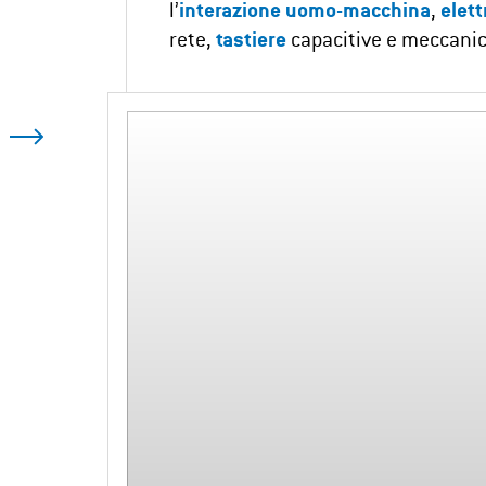
l’
interazione uomo-macchina
,
elett
rete,
tastiere
capacitive e meccani