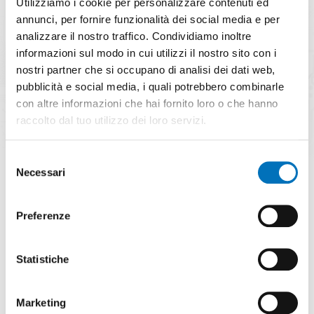
Utilizziamo i cookie per personalizzare contenuti ed
annunci, per fornire funzionalità dei social media e per
analizzare il nostro traffico. Condividiamo inoltre
CARATTERISTICHE
informazioni sul modo in cui utilizzi il nostro sito con i
nostri partner che si occupano di analisi dei dati web,
pubblicità e social media, i quali potrebbero combinarle
con altre informazioni che hai fornito loro o che hanno
Alimentazione 230 Vac ± 10% 50/60
raccolto dal tuo utilizzo dei loro servizi.
Hz
Selezione
Alimentazione 115 Vac ± 10% 50/60
Necessari
del
Hz
consenso
Uscita principale 8A / 250 VAC
Preferenze
Resistivi
Sonda di livello a rilevamento
Statistiche
conducibilità
Marketing