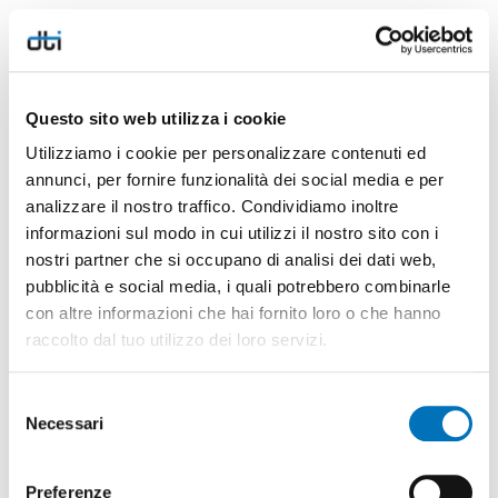
Centralino: tel. +39 (0)432 855071, fax +39
(0)432 881848, e-mail:
info@dtindustry.com
);
Questo sito web utilizza i cookie
Commerciale (per informazioni su: prodotto,
Utilizziamo i cookie per personalizzare contenuti ed
consegne, contratti, ordini e relativi
annunci, per fornire funzionalità dei social media e per
emendamenti): Alessandro Dalla Torre (CEO),
analizzare il nostro traffico. Condividiamo inoltre
e-mail:
adallatorre@dtindustry.com
;
informazioni sul modo in cui utilizzi il nostro sito con i
nostri partner che si occupano di analisi dei dati web,
Reclami (per richieste riguardanti la qualità
pubblicità e social media, i quali potrebbero combinarle
dei prodotti e reclami): e-mail:
con altre informazioni che hai fornito loro o che hanno
quality@dtindustry.com
.
raccolto dal tuo utilizzo dei loro servizi.
10. CONDIZIONI DI GARANZIA
Selezione
Necessari
del
Tutti i prodotti sono garantiti da difetti di
consenso
fabbricazione per 12 mesi a partire dalla data di
Preferenze