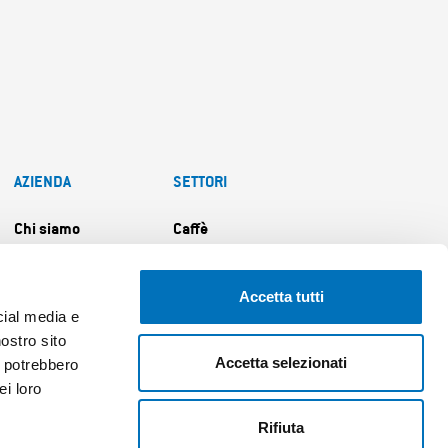
AZIENDA
SETTORI
Chi siamo
Caffè
Il metodo DTI
Beverage
Accetta tutti
Persone
Pizza&Bakery
cial media e
Contatti
Professional food
nostro sito
Accetta selezionati
service
i potrebbero
Lavora con noi
ei loro
Rifiuta