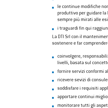
le continue modifiche no
produttivo per guidare la 
sempre più mirati alle esi
i traguardi fin qui raggiu
La DTI Srl con il mantenime
sostenere e far comprendere u
coinvolgere, responsabili
livelli, basata sul concett
fornire servizi conformi al
ricevere sevizi di consule
soddisfare i requisiti appl
apportare continui miglio
monitorare tutti gli aspett