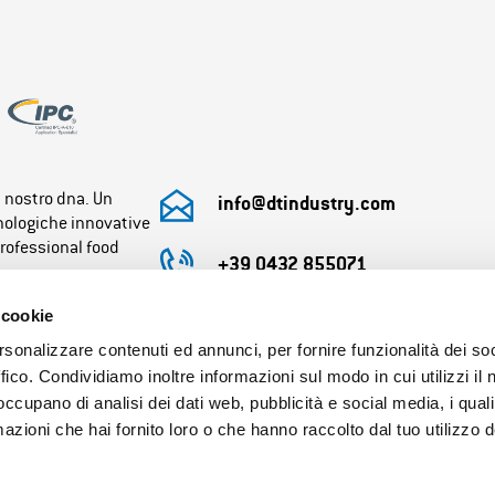
l nostro dna. Un
info@dtindustry.com
cnologiche innovative
professional food
+39 0432 855071
 cookie
Orario uffici:
Lunedì-Venerdì 8:30-12.30 / 13.30-17:30
rsonalizzare contenuti ed annunci, per fornire funzionalità dei so
Orario magazzino:
ffico. Condividiamo inoltre informazioni sul modo in cui utilizzi il 
Lunedì-Venerdì 8:00-12.00 / 13.00-17.00
 occupano di analisi dei dati web, pubblicità e social media, i qual
azioni che hai fornito loro o che hanno raccolto dal tuo utilizzo d
P.IVA e C.F. 02580780308