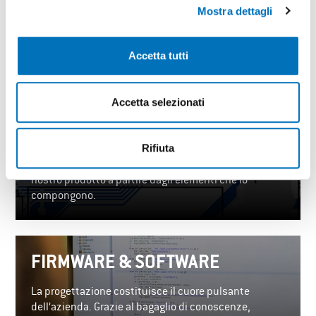
Mostra dettagli
COME LO FACCIAMO
Accetta tutti
HARDWARE
Accetta selezionati
Il mondo della componentistica elettronica è in
continua evoluzione, DTI si impegna costantemente
nella ricerca, nei test e infine nell’utilizzo di
Rifiuta
componenti elettronici che soddisfino i più alti
standard qualitativi. Garantiamo la longevità del
nostro prodotto a partire dagli elementi che lo
compongono.
FIRMWARE & SOFTWARE
La progettazione costituisce il cuore pulsante
dell’azienda. Grazie al bagaglio di conoscenze,