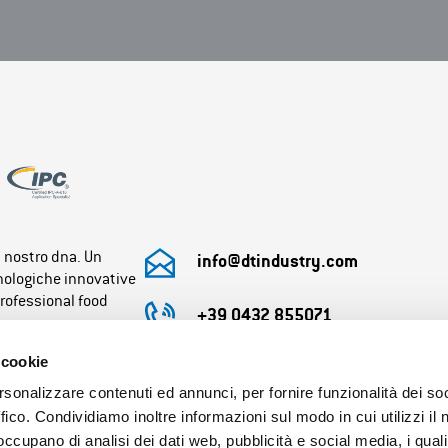
l nostro dna. Un
info@dtindustry.com
cnologiche innovative
professional food
+39 0432 855071
 cookie
Orario uffici:
Lunedì-Venerdì 8:30-12.30 / 13.30-17:30
rsonalizzare contenuti ed annunci, per fornire funzionalità dei so
Orario magazzino:
ffico. Condividiamo inoltre informazioni sul modo in cui utilizzi il 
Lunedì-Venerdì 8:00-12.00 / 13.00-17.00
 occupano di analisi dei dati web, pubblicità e social media, i qual