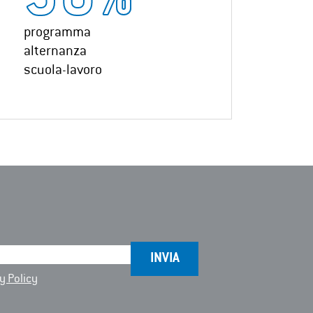
30
%
programma
alternanza
scuola-lavoro
y Policy