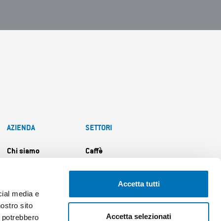
AZIENDA
SETTORI
Chi siamo
Caffè
Il metodo DTI
Beverage
Accetta tutti
Persone
Pizza&Bakery
cial media e
Contatti
Professional food
nostro sito
Accetta selezionati
i potrebbero
service