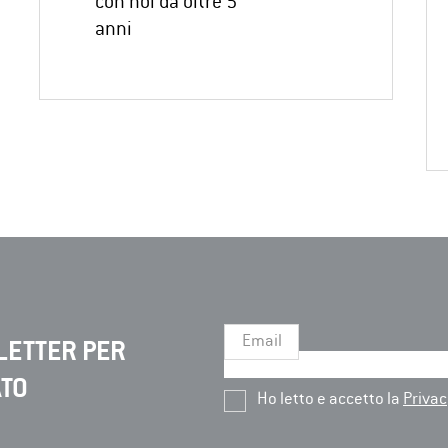
con noi da oltre 5
anni
Email
LETTER PER
ATO
Ho letto e accetto la
Privac