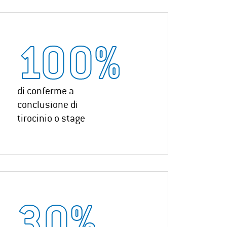
100
%
di conferme a
conclusione di
tirocinio o stage