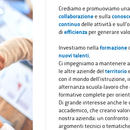
Crediamo e promuoviamo un
collaborazione
e sulla
conosc
continuo
delle attività e sull’
di
efficienza
per generare valor
Investiamo nella
formazione
d
nuovi talenti
.
Ci impegniamo a mantenere att
le altre aziende del
territorio
e
con il mondo dell’istruzione, i
alternanza scuola-lavoro che 
formative complete per orienta
Di grande interesse anche le 
accademico, che creano valore
nostra azienda: un confronto 
argomenti tecnici o tematiche