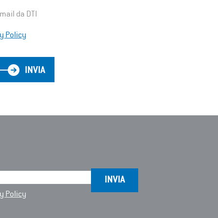
email da DTI
y Policy
INVIA
y Policy