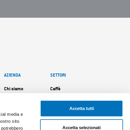
AZIENDA
SETTORI
Chi siamo
Caffè
Il metodo DTI
Beverage
Accetta tutti
Persone
Pizza&Bakery
cial media e
Contatti
Professional food
nostro sito
Accetta selezionati
service
i potrebbero