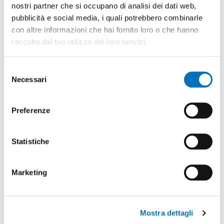
capacità
nostri partner che si occupano di analisi dei dati web,
gestione remota dei
multimediali,
pubblicità e social media, i quali potrebbero combinarle
dispositivi
connettività e
connessi in rete.
con altre informazioni che hai fornito loro o che hanno
ML/AI integrate.
raccolto dal tuo utilizzo dei loro servizi.
Adatta a qualsiasi
SCOPRI DI PIÙ
dimensione di
Selezione
display.
Necessari
del
SCOPRI DI PIÙ
consenso
Preferenze
Statistiche
Marketing
TASTIERE
DCONNECT
Mostra dettagli
CAPACITIVE