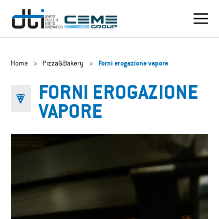
Home
>
Pizza&Bakery
>
Forni erogazione vapore
FORNI EROGAZIONE
VAPORE