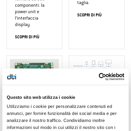
taglia.
componenti: la
power unit e
SCOPRI DI PIÙ
l’interfaccia
display.
SCOPRI DI PIÙ
Questo sito web utilizza i cookie
Utilizziamo i cookie per personalizzare contenuti ed
DTOUCH-2
DCLOUD
annunci, per fornire funzionalità dei social media e per
Piattaforma ad
analizzare il nostro traffico. Condividiamo inoltre
Piattaforma che
elevate prestazioni,
informazioni sul modo in cui utilizzi il nostro sito con i
permette la