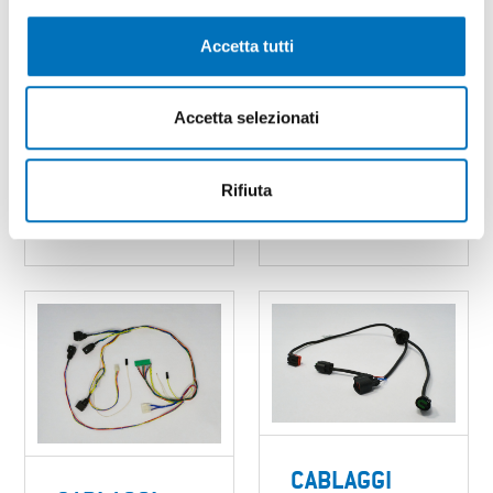
ALL-IN-ONE
Tastiere dotate di
Accetta tutti
Gateway con
tecnologia
microcontrollore
“capacitive touch”
ESP32-S3
basata
Accetta selezionati
utilizzabile in
sull’identificazione
modalità gateway o
del tocco.
standalone.
Rifiuta
SCOPRI DI PIÙ
SCOPRI DI PIÙ
CABLAGGI