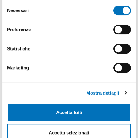
Selezione
Necessari
del
consenso
Preferenze
DCONNECT
DCLOUD
ALL-IN-ONE
Statistiche
Piattaforma che
permette la
Gateway con
gestione remota dei
microcontrollore
Marketing
dispositivi
ESP32-S3
connessi in rete.
utilizzabile in
modalità gateway o
SCOPRI DI PIÙ
standalone.
Mostra dettagli
SCOPRI DI PIÙ
Accetta tutti
Accetta selezionati