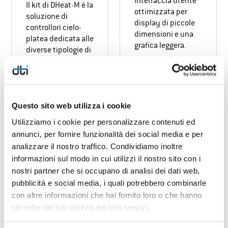
Interfaccia utente
Il kit di DHeat-M è la
ottimizzata per
soluzione di
display di piccole
controllori cielo-
dimensioni e una
platea dedicata alle
grafica leggera.
diverse tipologie di
forni dedicati al
SCOPRI DI PIÙ
mondo
pizza&bakery ed è
formato da due
Questo sito web utilizza i cookie
componenti: la
power unit e
Utilizziamo i cookie per personalizzare contenuti ed
l’interfaccia
annunci, per fornire funzionalità dei social media e per
display.
analizzare il nostro traffico. Condividiamo inoltre
informazioni sul modo in cui utilizzi il nostro sito con i
SCOPRI DI PIÙ
nostri partner che si occupano di analisi dei dati web,
pubblicità e social media, i quali potrebbero combinarle
con altre informazioni che hai fornito loro o che hanno
raccolto dal tuo utilizzo dei loro servizi.