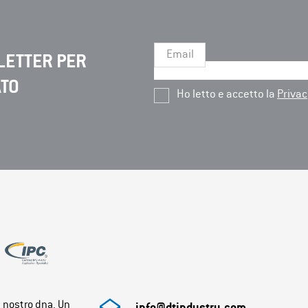
Email
LETTER PER
ATO
Ho letto e accetto la
Privac
l nostro dna. Un