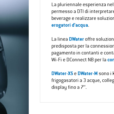
La pluriennale esperienza nel
permesso a DTI di interpretar
beverage e realizzare soluzion
erogatori d’acqua
.
La linea
DWater
offre soluzioni
predisposta per la connession
pagamento in contanti e cont
Wi-Fi e DConnect NB per la
con
DWater-XS
e
DWater-M
sono i k
frigogasatori a 3 acque, colleg
display fino a 7’’.