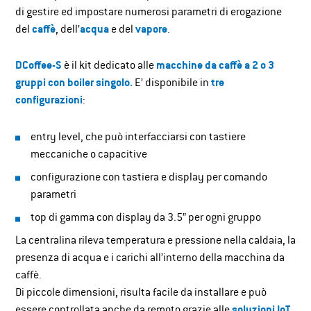
di gestire ed impostare numerosi parametri di erogazione
del
caffè
, dell’
acqua
e del
vapore
.
DCoffee-S
è il kit dedicato alle
macchine da caffè
a 2 o 3
gruppi con boiler singolo.
E’ disponibile in
tre
configurazioni
:
entry level, che può interfacciarsi con tastiere
meccaniche o capacitive
configurazione con tastiera e display per comando
parametri
top di gamma con display da 3.5” per ogni gruppo
La centralina rileva temperatura e pressione nella caldaia, la
presenza di acqua e i carichi all’interno della macchina da
caffè.
Di piccole dimensioni, risulta facile da installare e può
essere controllata anche da remoto grazie alle
soluzioni IoT