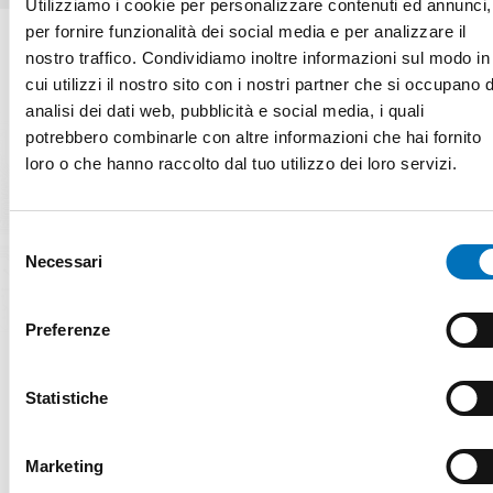
Utilizziamo i cookie per personalizzare contenuti ed annunci,
per fornire funzionalità dei social media e per analizzare il
nostro traffico. Condividiamo inoltre informazioni sul modo in
cui utilizzi il nostro sito con i nostri partner che si occupano d
analisi dei dati web, pubblicità e social media, i quali
potrebbero combinarle con altre informazioni che hai fornito
CARATTERISTICHE
loro o che hanno raccolto dal tuo utilizzo dei loro servizi.
Selezione
Necessari
del
Alimentazione 110-230VAC 2,3Va /
consenso
110-230VAC 5W / 110-230VAC 10W
Preferenze
1 uscita relè 16 A
4 / 6/ 7 uscite relè 5 A
Statistiche
Connessione espansione scheda
power 6 Triac
Marketing