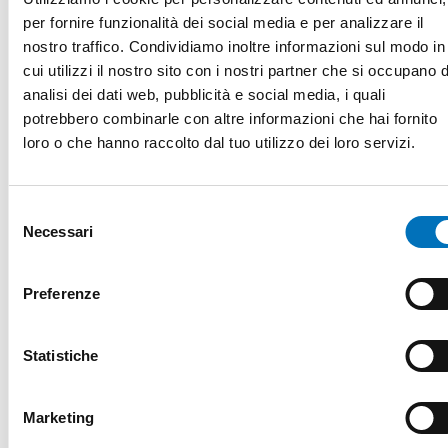
per fornire funzionalità dei social media e per analizzare il
nostro traffico. Condividiamo inoltre informazioni sul modo in
Vuoi approfondire le funzionalità e tutti i
cui utilizzi il nostro sito con i nostri partner che si occupano d
analisi dei dati web, pubblicità e social media, i quali
dettagli di DCADD5X0?
potrebbero combinarle con altre informazioni che hai fornito
loro o che hanno raccolto dal tuo utilizzo dei loro servizi.
DOWNLOAD
Selezione
Necessari
del
consenso
Preferenze
RICHIEDI INFORMAZIONI
Statistiche
Se desideri maggiori informazioni, compila il
form e ti ricontatteremo!
Marketing