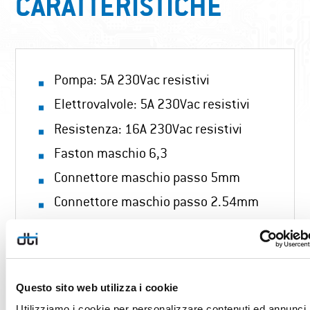
CARATTERISTICHE
Pompa: 5A 230Vac resistivi
Elettrovalvole: 5A 230Vac resistivi
Resistenza: 16A 230Vac resistivi
Faston maschio 6,3
Connettore maschio passo 5mm
Connettore maschio passo 2.54mm
IMMAGINI TECNICHE
Questo sito web utilizza i cookie
Utilizziamo i cookie per personalizzare contenuti ed annunci,