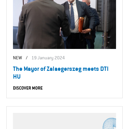
NEW
/
19 January 2024
The Mayor of Zalaegerszeg meets DTI
HU
DISCOVER MORE