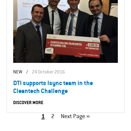
NEW
/
24 October 2016
DTI supports Isync team in the
Cleantech Challenge
DISCOVER MORE
1
2
Next Page »