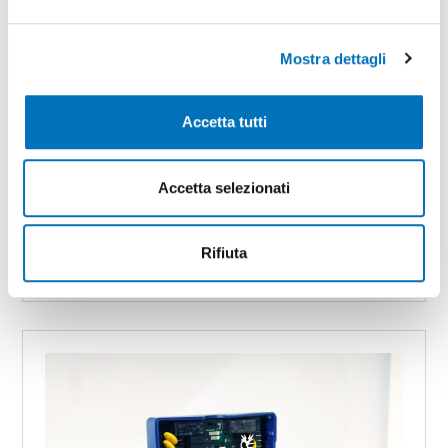
Mostra dettagli
Accetta tutti
Accetta selezionati
NEW
/
12 December 2016
Two platforms for touch LCD
Rifiuta
DISCOVER MORE