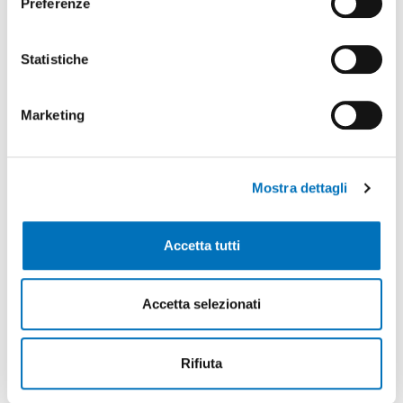
Preferenze
Statistiche
NOVITÀ
/
5 Settembre 2023
Marketing
Finest entra nel capitale di DTI Hungary
SCOPRI DI PIÙ
Mostra dettagli
Accetta tutti
Accetta selezionati
Rifiuta